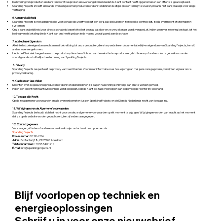
De levering van producten en diensten wordt besproken en overeengekomen nadat de Klant contact heeft opgenomen en een offerte is geaccepteerd.
Sparkling Projects streeft ernaar de overeengekomen producten of diensten binnen de afgesproken termijn te leveren, maar is niet aansprakelijk voor enige
vertraging.
6. Aansprakelijkheid
Sparkling Projects is niet aansprakelijk voor schade die voortvloeit uit een oorzaak die buiten onze redelijke controle ligt, zoals overmacht of storingen in
systemen.
Onze aansprakelijkheid voor directe schade is beperkt tot het bedrag dat door onze verzekeraar wordt vergoed, of, indien geen verzekering bestaat, tot het
bedrag van de betaling die de Klant aan ons heeft gedaan in de maand voorafgaand aan de schade.
7. Intellectueel Eigendom
Alle intellectuele eigendomsrechten met betrekking tot onze producten, diensten, website en documentatie blijven eigendom van Sparkling Projects, tenzij
anders overeengekomen.
Het is de Klant niet toegestaan om de producten, diensten of inhoud van de website te reproduceren, distribueren, of anderszins te gebruiken zonder
voorafgaande schriftelijke toestemming van Sparkling Projects.
8. Privacy
Sparkling Projects respecteert de privacy van haar Klanten. Voor meer informatie over hoe wij omgaan met persoonsgegevens, verwijzen wij naar onze
privacyverklaring.
9. Klachten en Geschillen
Klachten over de geleverde producten of diensten dienen binnen 14 dagen na levering schriftelijk aan ons te worden gemeld.
Indien een klacht niet naar tevredenheid wordt opgelost, kan de Klant de zaak voorleggen aan de bevoegde rechter in Nederland.
10. Toepasselijk Recht
Op deze algemene voorwaarden en alle overeenkomsten tussen Sparkling Projects en de Klant is Nederlands recht van toepassing.
11. Wijzigingen van de Algemene Voorwaarden
Sparkling Projects behoudt zich het recht voor om deze algemene voorwaarden op elk moment te wijzigen. Wijzigingen worden van kracht op het moment
dat ze op de website worden gepubliceerd, tenzij anders aangegeven.
12. Contactgegevens
Voor vragen, offertes of andere verzoeken kun je contact met ons opnemen via:
Sparkling Projects
Kvk-nummer:
08186206
Adres:
Ecofactorij 18, 7325WC Apeldoorn
Telefoonnummer:
+31 55 540 1910
E-mail:
info@sparklingprojects.nl
Blijf voorlopen op techniek en
energieoplossingen
Schrijf u in voor onze nieuwsbrief