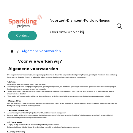
Voor wie
Diensten
Portfolio
Nieuws
Over ons
Werken bij
Contact
/
Algemene voorwaarden
Voor wie werken wij?
Algemene voorwaarden
Deze algemene voorwaarden zijn van toepassing op alle diensten die worden aangeboden door Sparkling Projects, gevestigd in Apeldoorn. Door contact op
te nemen met Sparkling Projects of gebruik te maken van onze diensten, ga je akkoord met deze voorwaarden.
1. Definities
In deze algemene voorwaarden wordt verstaan onder:
"Sparkling Projects": het bedrijf Sparkling Projects, gevestigd te Apeldoorn, dat duurzame oplossingen levert op het gebied van industriële warmtepompen,
koeltechniek, zonne-energie en andere technologieën.
"Klant": iedere natuurlijke persoon of rechtspersoon die een verzoek doet voor diensten of producten van Sparkling Projects, of die anderszins gebruik
maakt van onze diensten.
"Overeenkomst": de overeenkomst tussen Sparkling Projects en de Klant voor het leveren van producten of diensten na een aanvraag of offerte.
2. Toepasselijkheid
Deze algemene voorwaarden zijn van toepassing op alle aanbiedingen, offertes, overeenkomsten en diensten die door Sparkling Projects worden verstrekt,
tenzij uitdrukkelijk anders is overeengekomen.
3. Aanbod en Overeenkomst
Alle aanbiedingen van Sparkling Projects zijn vrijblijvend, tenzij anders aangegeven.
Een overeenkomst komt tot stand wanneer de Klant een aanvraag of offerte aanvraagt en Sparkling Projects deze aanvraag heeft bevestigd, hetzij
schriftelijk, hetzij door uitvoering van de overeenkomst.
4. Prijzen en Betaling
Alle prijzen zijn exclusief btw en andere heffingen, tenzij anders vermeld.
Betaling dient te geschieden binnen de op de factuur vermelde termijn, tenzij anders overeengekomen.
5. Levering en Uitvoering