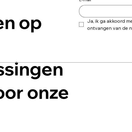
en op
Ja, ik ga akkoord me
ontvangen van de ni
ssingen
voor onze