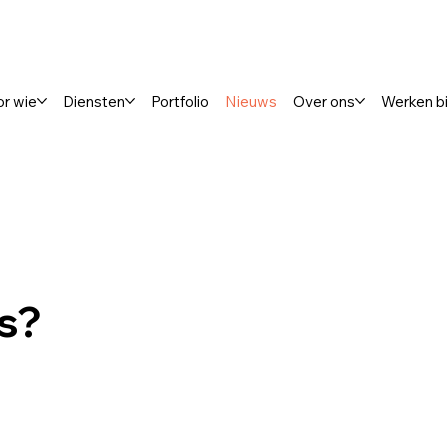
or wie
Diensten
Portfolio
Nieuws
Over ons
Werken bi
s?