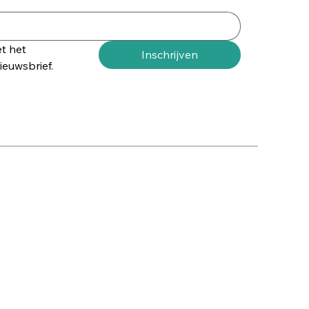
t het 
Inschrijven
euwsbrief.