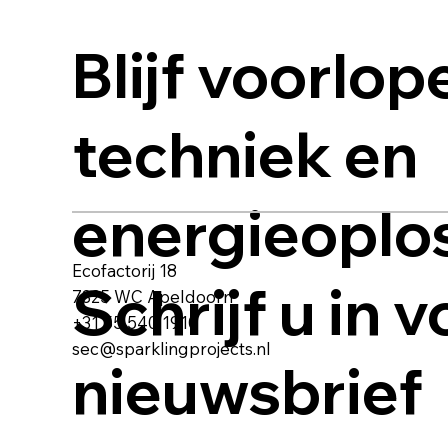
Blijf voorlop
techniek en
energieoplo
Ecofactorij 18
Schrijf u in 
7325 WC Apeldoorn
+31 55 540 1910
sec@sparklingprojects.nl
nieuwsbrief