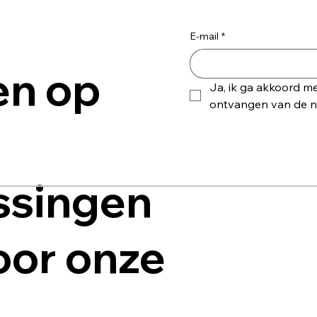
E-mail
*
en op
Ja, ik ga akkoord me
ontvangen van de ni
ssingen
voor onze