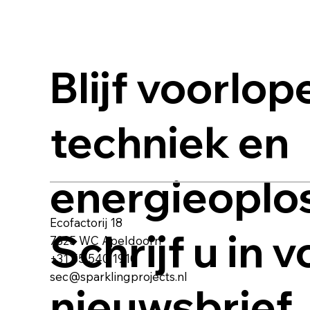
Blijf voorlop
techniek en
energieoplo
Ecofactorij 18
Schrijf u in 
7325 WC Apeldoorn
+31 55 540 1910
sec@sparklingprojects.nl
nieuwsbrief