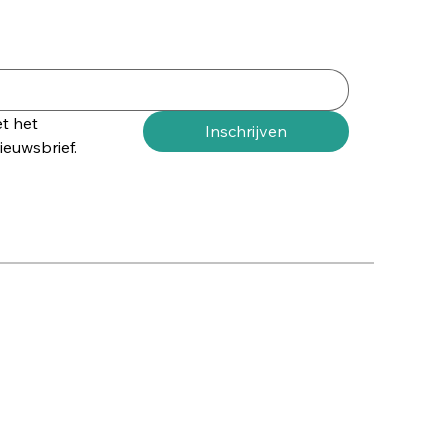
t het 
Inschrijven
euwsbrief.