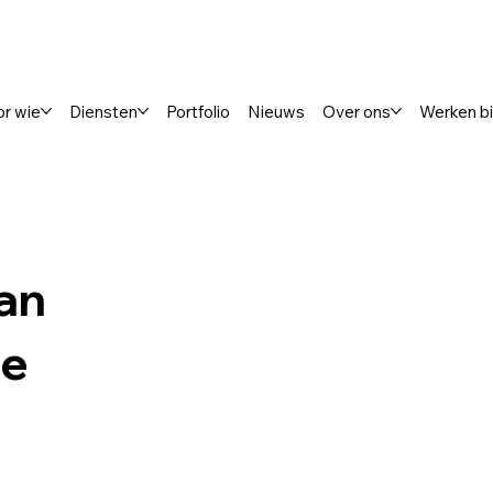
or wie
Diensten
Portfolio
Nieuws
Over ons
Werken bi
an
ie