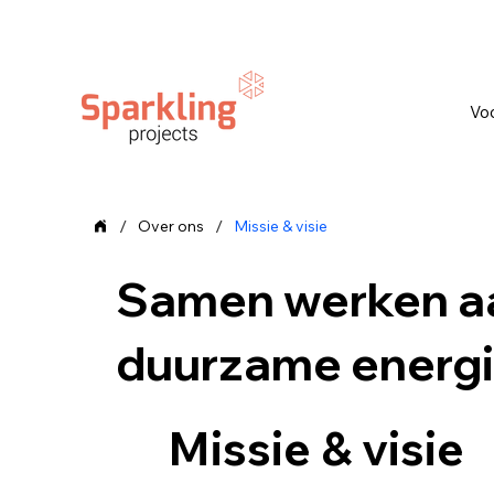
Vo
/
/
Over ons
Missie & visie
Samen werken a
duurzame energ
Missie & visie