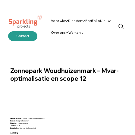
Voor wie
Diensten
Portfolio
Nieuws
Over ons
Werken bij
Contact
Zonnepark Woudhuizenmark – Mvar-
optimalisatie en scope 12
Opdrachtgever:
Enovos Green Power Nederland
Sector:
Bedrijventerreinen
Diensten:
Zonne-energie
Jaartal:
2025
Locatie:
Bedrijventerrein Ecofactorij
Aanleiding