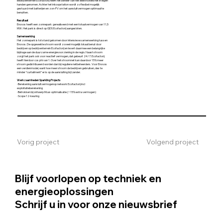
Bedrijventerrein Ecofactorij heeft het beheer van het elektriciteitsnet in eigen
handen genomen. Achter het inkoopstation wordt zo flexibel mogelijk
gestuurd met batterijen en zon-PV om het aansluitvermogen optimaal te
benutten.
Resultaat
Enovos heeft een zonnepark gerealiseerd met een totaalvermogen van 11,5
MW. Het park is direct op GDS Ecofactorij aangesloten.
Samenwerking
Het zonnepark is tot stand gekomen door intensieve samenwerking tussen
Enovos. De opgewekte stroom wordt zoveel mogelijk lokaal benut door
bedrijven op bedrijventerrein Ecofactorij en levert daarmee een belangrijke
bijdrage aan de duurzame energievoorziening in de regio. Naast stroom
zorgt het park ook voor reactief vermogen, dat gebeurt 24/7. Ecofactorij
heeft hierdoor cos phi van 1. Over het stroomnet kan daardoor 15% meer
stroom gedistribueerd worden dan bij reguliere netbeheerders. Voor Enovos
een verdienmodel, want hoe meer stroom de bedrijven gebruiken, des te
minder “curtailment” er is op de aansluiting bij Liander.
Werkzaamheden Sparkling Projects
· Berekening aansluitvermogenop network Ecofactorij incl
exploitatieberekening
· Betrokken bij ontwerp Mvar-optimalisatie (+15% extra vermogen)
· Scope 12-keuring
Vorig project
Volgend project
Blijf voorlopen op techniek en
energieoplossingen
Schrijf u in voor onze nieuwsbrief