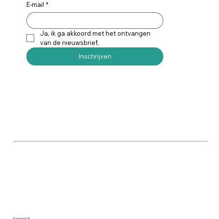
E-mail
*
Ja, ik ga akkoord met het ontvangen 
van de nieuwsbrief.
Inschrijven
Ecofactorij 18