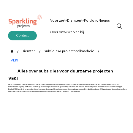
Voor wie
Diensten
Portfolio
Nieuws
Over ons
Werken bij
Contact
/
/
/
Diensten
Subsidies & projecthaalbaarheid
VEKI
Alles over subsidies voor duurzame projecten
VEKI
De VEKI-regeling (Versnelde Klimaatinvesteringen in de Industrie) stimuleert bedrijven om versneld te investeren in bewezen technieken die de CO₂-uitstoot
reduceren. De regeling richt zich specifiek op investeringen met een terugverdientijd van meer dan vijf jaar – investeringen die zonder subsidie vaak blijven liggen.
Dankzij VEKI wordt de terugverdientijd verkort, waardoor deze klimaatmaatregelen toch haalbaar worden. De subsidie bedraagt 30% van de subsidiabele kosten. Denk
hierbij aan investeringen in apparaten, installaties of systemen die al eerder succesvol zijn toegepast.