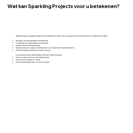
Wat kan Sparkling Projects voor u betekenen?
Sparkling Projects begeleidt u gedurende het gehele VEKI-traject, van aanvraag tot en met de afronding. Onze diensten omvatten:​
Opstellen van het projectplan en de begroting.​
Coördineren van de benodigde documentatie.​
Indienen van de subsidieaanvraag.​
Beantwoorden van vragen van de Rijksdienst voor Ondernemend Nederland (RVO).​
Ondersteuning bij eventuele bezwaarprocedures.​
Na een positieve beschikking bieden wij tevens ondersteuning bij:​
Het verzorgen van tussen- en eindrapportages.​
Indienen van wijzigingsverzoeken.​
Assistentie bij rapportages voor de accountant.