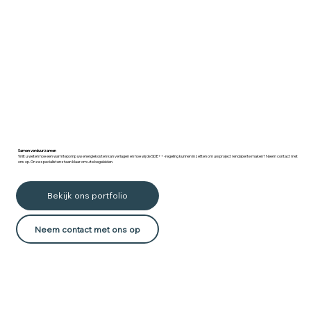
Samen verduurzamen
Wilt u weten hoe een warmtepomp uw energiekosten kan verlagen en hoe wij de SDE++-regeling kunnen inzetten om uw project rendabel te maken? Neem contact met
ons op. Onze specialisten staan klaar om u te begeleiden.
Bekijk ons portfolio
Neem contact met ons op