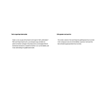
Netcongestieproblematiek
Uitkoppelen restwarmte
Gaat u over uw gecontracteerd vermogen of wilt u uitbreiden?
We onderzoeken of de warmtepomp geïntegreerd kan worden
Met warmtepompen kunt u uw energievraag verdelen en
met overige processen en installaties waardoor restwarmte
piekmomenten verlagen. Wij analyseren uw energieprofiel en
bijvoorbeeld opgewaardeerd kan worden.
berekenen de beste schakelmomenten voor uw installatie, wat
meer uitbreidingsmogelijkheden biedt.