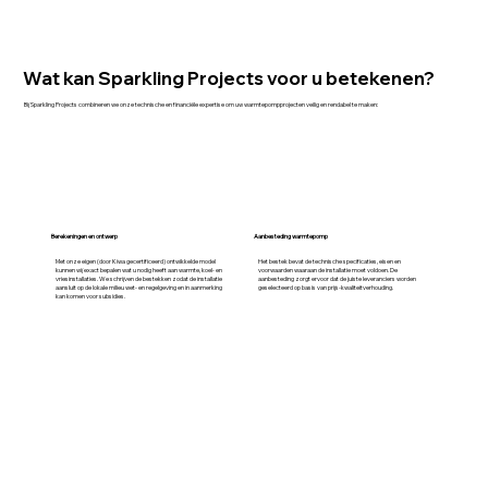
Wat kan Sparkling Projects voor u betekenen?
Bij Sparkling Projects combineren we onze technische en financiële expertise om uw warmtepompprojecten veilig en rendabel te maken:
Berekeningen en ontwerp
Aanbesteding warmtepomp
Met onze eigen (door Kiwa gecertificeerd) ontwikkelde model
Het bestek bevat de technische specificaties, eisen en
kunnen wij exact bepalen wat u nodig heeft aan warmte, koel- en
voorwaarden waaraan de installatie moet voldoen. De
vriesinstallaties. We schrijven de bestekken zodat de installatie
aanbesteding zorgt ervoor dat de juiste leveranciers worden
aansluit op de lokale milieu wet- en regelgeving en in aanmerking
geselecteerd op basis van prijs-kwaliteitverhouding.
kan komen voor subsidies.