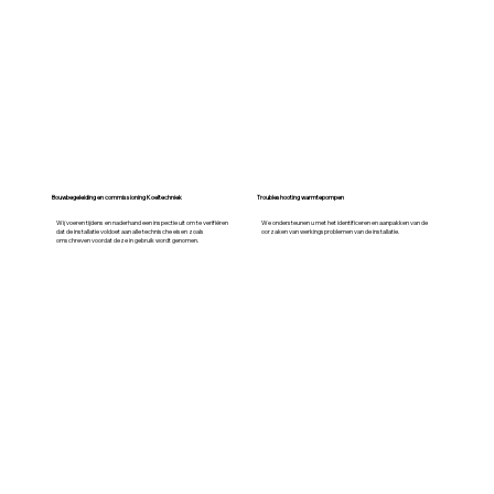
Bouwbegeleiding en commissioning Koeltechniek
Troubleshooting warmtepompen
Wij voeren tijdens en naderhand een inspectie uit om te verifiëren
We ondersteunen u met het identificeren en aanpakken van de
dat de installatie voldoet aan alle technische eisen zoals
oorzaken van werkingsproblemen van de installatie.
omschreven voordat deze in gebruik wordt genomen.