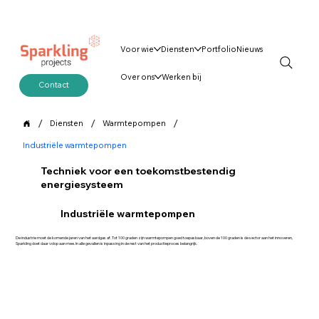
Voor wie
Diensten
Portfolio
Nieuws
Over ons
Werken bij
Contact
/
/
/
Diensten
Warmtepompen
Industriële warmtepompen
Techniek voor een toekomstbestendig
energiesysteem
Industriële warmtepompen
De industrie moet de komende jaren van het aardgas af. Tot 100 graden zijn warmtepompen goed toepasbaar, boven de 100 graden is de sector aan het innoveren,
Sparkling doet daar volop aan mee. In alle gevallen is inpassing in de rest van het productieproces belangrijk.