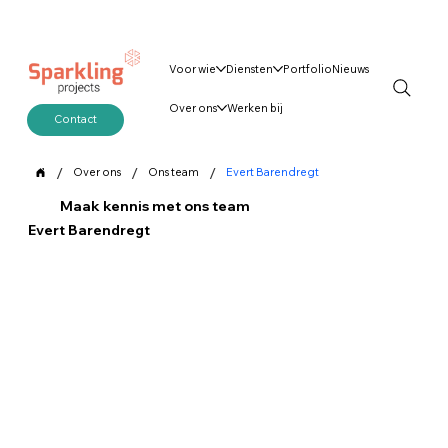
Voor wie
Diensten
Portfolio
Nieuws
Over ons
Werken bij
Contact
/
/
/
Over ons
Ons team
Evert Barendregt
Maak kennis met ons team
Evert Barendregt