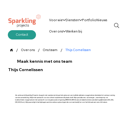
Voor wie
Diensten
Portfolio
Nieuws
Over ons
Werken bij
Contact
/
/
/
Over ons
Ons team
Thijs Cornelissen
Maak kennis met ons team
Thijs Cornelissen
Als adviseur bij Sparkling Projects draag ik met veel plezier bij aan het oplossen van multidisciplinaire vraagstukken die leiden tot verduurzaming
van de samenleving. Altijd met aandacht voor de context waarbinnen dit plaatsvindt. Mijn specialismes zijn energie -, warmtepomp- en
koeltechniek vraagstukken met aandacht voor de gebouwde omgeving (BREEAM, BENG) alsook bijbehorende subsidiemogelijkheden (EIA, MIA,
DEI, MOOI e.d.). Mijn passie ligt in het bijdragen aan innovatieve oplossingen die voor een bedrijf en voor het klimaat een verschil maken.