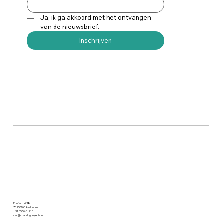
Ja, ik ga akkoord met het ontvangen 
van de nieuwsbrief.
Inschrijven
Ecofactorij 18
7325 WC Apeldoorn
+31 55 540 1910
sec@sparklingprojects.nl